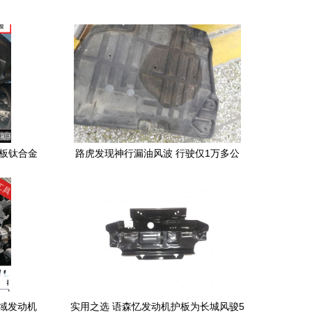
护板钛合金
路虎发现神行漏油风波 行驶仅1万多公
 钛
里，发动机挡板上的油渍究竟谁之过？
享域发动机
实用之选 语森忆发动机护板为长城风骏5