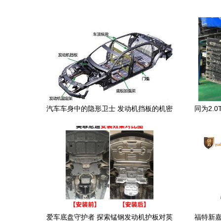
汽车车身中的隐形卫士 发动机挡板的机密
同为2.
与作用
引擎
爱车底盘守护者 探索锰钢发动机护板对英
福特新嘉