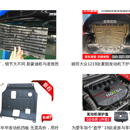
0T，细节大不同 新蒙迪欧与老致胜
丽田大众1219款夏朗发动机下
差异解析及中冷挡板拆除心得
挡板油底车底防护板底盘装
年华发动机挡板 无需高价，用对
为爱车加个“盔甲” 19款凌派与