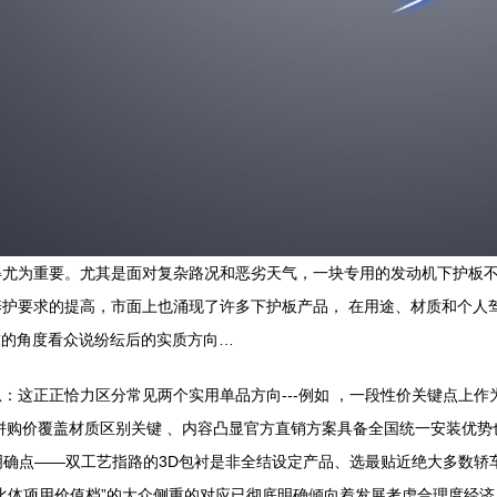
得尤为重要。尤其是面对复杂路况和恶劣天气，一块专用的发动机下护板
护要求的提高，市面上也涌现了许多下护板产品， 在用途、材质和个人
求的角度看众说纷纭后的实质方向…
这正正恰力区分常见两个实用单品方向---例如 ，一段性价关键点上作为2
拼购价覆盖材质区别关键 、内容凸显官方直销方案具备全国统一安装优势也
。明确点——双工艺指路的3D包衬是非全结设定产品、选最贴近绝大多数轿
比体项用价值档”的大众侧重的对应已彻底明确倾向着发展考虑合理度经