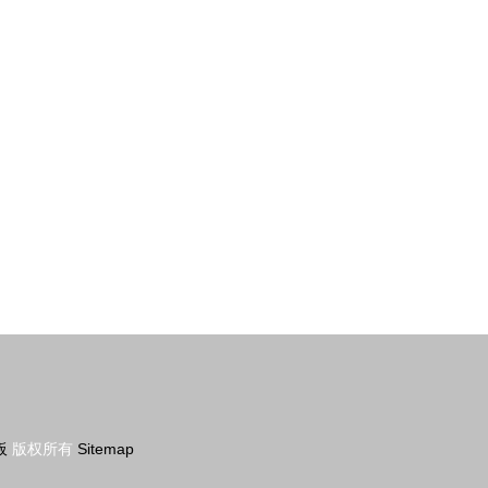
与哈弗H3/H5定制防护方案
板
版权所有
Sitemap