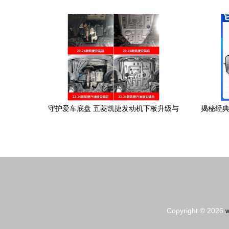
菲尼迪QX50/Q50L/QX60/Q70L的适配与
价值
守护爱车底盘 五菱凯捷发动机下板升级与
揭秘经典
原厂件45262的混动安全之选
Copyright © 2026